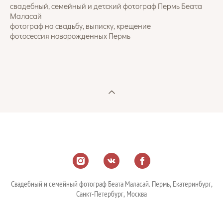
свадебный, семейный и детский фотограф Пермь Беата
Маласай
фотограф на свадьбу, выписку, крещение
фотосессия новорожденных Пермь
Свадебный и семейный фотограф Беата Маласай. Пермь, Екатеринбург,
Санкт-Петербург, Москва
свадебный фотограф в Перми,свадебный фотограф в Грузии, фотограф Пермь, фотограф Грузия, фотограф в Крыму,
фотограф по миру, фотограф в Европе, свадьба Пермь, свадьба в Грузии, свадьба в Италии, свадьба в Крыму, семейный